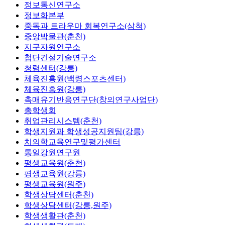
정보통신연구소
정보화본부
중독과 트라우마 회복연구소(삼척)
중앙박물관(춘천)
지구자원연구소
첨단건설기술연구소
청렴센터(강릉)
체육진흥원(백령스포츠센터)
체육진흥원(강릉)
촉매유기반응연구단(창의연구사업단)
총학생회
취업관리시스템(춘천)
학생지원과 학생성공지원팀(강릉)
치의학교육연구및평가센터
통일강원연구원
평생교육원(춘천)
평생교육원(강릉)
평생교육원(원주)
학생상담센터(춘천)
학생상담센터(강릉,원주)
학생생활관(춘천)