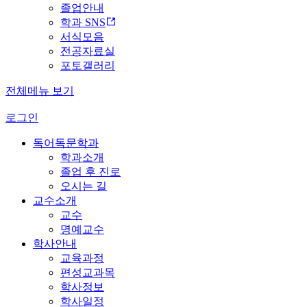
졸업안내
학과 SNS
서식모음
전공자료실
포토갤러리
전체메뉴 보기
로그인
독어독문학과
학과소개
졸업 후 진로
오시는 길
교수소개
교수
명예교수
학사안내
교육과정
편성교과목
학사정보
학사일정