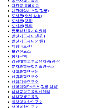
농촌사회교육원
다전공 홈페이지
대관예약시스템(강릉)
도서관(춘천,삼척)
도서관(강릉)
도서관(원주)
동물실험윤리위원회
발전기금재단(춘천)
발전기금재단(강릉)
백령아트센터
보건진료소
봉사은행
강원대학교부설유치원(원주)
분자과학융합기술연구소
사회과학연구원
산림과학연구소
산업기술연구소
산학협력단(춘천,강릉,삼척)
삼척공학교육혁신센터
삼척평생교육원
의생명과학연구소
생명과학연구소