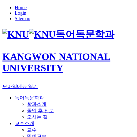
Home
Login
Sitemap
독어독문학과
KANGWON NATIONAL
UNIVERSITY
모바일메뉴 열기
독어독문학과
학과소개
졸업 후 진로
오시는 길
교수소개
교수
명예교수